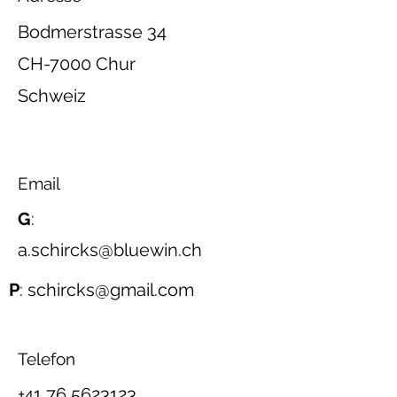
Bodmerstrasse 34
CH-7000 Chur
Schweiz
Email
G
:
a.schircks@bluewin.ch
P
: schircks@gmail.com
Telefon
+41 76 5623123