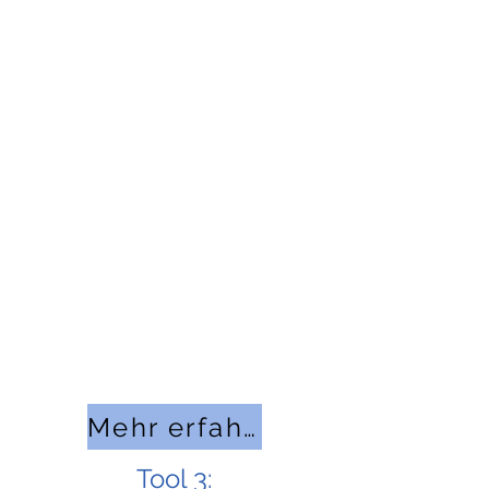
Entspricht Ihre
Führungsarbeit schon den
neuen Anforderungen als
attraktiver Arbeitgeber? Stil
ist zweidimensional:
Resultate- und
Beziehungsebene? Agil?
Wertschätzung? Kooperativ?
Mehr erfahren
Tool 3: